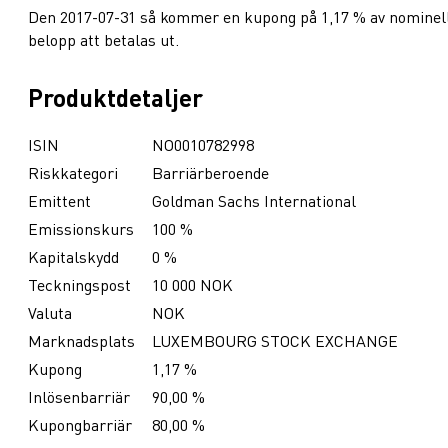
Den 2017-07-31 så kommer en kupong på 1,17 % av nominel
belopp att betalas ut.
Produktdetaljer
ISIN
NO0010782998
Riskkategori
Barriärberoende
Emittent
Goldman Sachs International
Emissionskurs
100 %
Kapitalskydd
0 %
Teckningspost
10 000 NOK
Valuta
NOK
Marknadsplats
LUXEMBOURG STOCK EXCHANGE
Kupong
1,17 %
Inlösenbarriär
90,00 %
Kupongbarriär
80,00 %