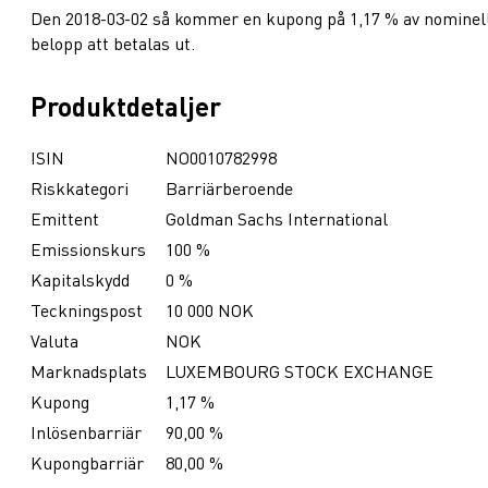
Den 2018-03-02 så kommer en kupong på 1,17 % av nominel
belopp att betalas ut.
Produktdetaljer
ISIN
NO0010782998
Riskkategori
Barriärberoende
Emittent
Goldman Sachs International
Emissionskurs
100 %
Kapitalskydd
0 %
Teckningspost
10 000 NOK
Valuta
NOK
Marknadsplats
LUXEMBOURG STOCK EXCHANGE
Kupong
1,17 %
Inlösenbarriär
90,00 %
Kupongbarriär
80,00 %