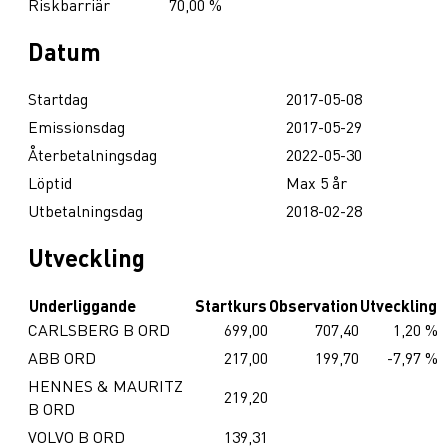
Riskbarriär
70,00 %
Datum
Startdag
2017-05-08
Emissionsdag
2017-05-29
Återbetalningsdag
2022-05-30
Löptid
Max 5 år
Utbetalningsdag
2018-02-28
Utveckling
Underliggande
Startkurs
Observation
Utveckling
CARLSBERG B ORD
699,00
707,40
1,20 %
ABB ORD
217,00
199,70
-7,97 %
HENNES & MAURITZ
219,20
B ORD
VOLVO B ORD
139,31