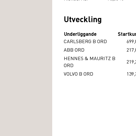
Utveckling
Underliggande
Startku
CARLSBERG B ORD
699,
ABB ORD
217,
HENNES & MAURITZ B
219,
ORD
VOLVO B ORD
139,