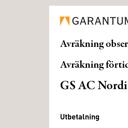
Avräkning obse
Avräkning förtid
GS AC Nordi
Utbetalning