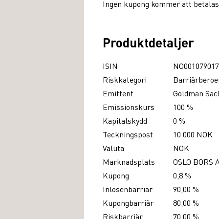
Ingen kupong kommer att betalas ut
Produktdetaljer
ISIN
NO001079017
Riskkategori
Barriärberoe
Emittent
Goldman Sach
Emissionskurs
100 %
Kapitalskydd
0 %
Teckningspost
10 000 NOK
Valuta
NOK
Marknadsplats
OSLO BORS 
Kupong
0,8 %
Inlösenbarriär
90,00 %
Kupongbarriär
80,00 %
Riskbarriär
70,00 %