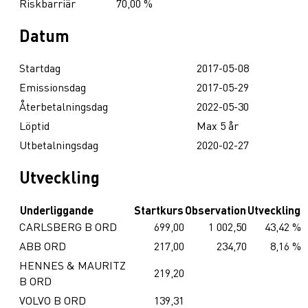
Riskbarriär
70,00 %
Datum
Startdag
2017-05-08
Emissionsdag
2017-05-29
Återbetalningsdag
2022-05-30
Löptid
Max 5 år
Utbetalningsdag
2020-02-27
Utveckling
Underliggande
Startkurs
Observation
Utveckling
CARLSBERG B ORD
699,00
1 002,50
43,42 %
ABB ORD
217,00
234,70
8,16 %
HENNES & MAURITZ
219,20
B ORD
VOLVO B ORD
139,31