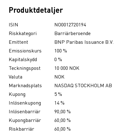
Produktdetaljer
ISIN
NO0012720194
Riskkategori
Barriärberoende
Emittent
BNP Paribas Issuance B.V.
Emissionskurs
100 %
Kapitalskydd
0 %
Teckningspost
10 000 NOK
Valuta
NOK
Marknadsplats
NASDAQ STOCKHOLM AB
Kupong
5 %
Inlösenkupong
14 %
Inlösenbarriär
90,00 %
Kupongbarriär
60,00 %
Riskbarriär
60,00 %