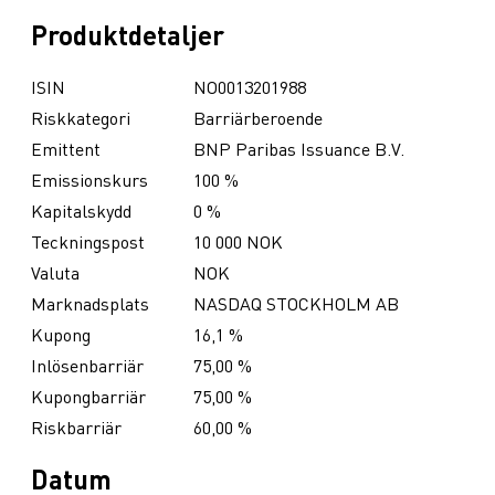
Produktdetaljer
ISIN
NO0013201988
Riskkategori
Barriärberoende
Emittent
BNP Paribas Issuance B.V.
Emissionskurs
100 %
Kapitalskydd
0 %
Teckningspost
10 000 NOK
Valuta
NOK
Marknadsplats
NASDAQ STOCKHOLM AB
Kupong
16,1 %
Inlösenbarriär
75,00 %
Kupongbarriär
75,00 %
Riskbarriär
60,00 %
Datum