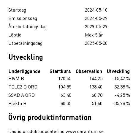
Startdag
2024-05-10
Emissionsdag
2024-05-29
Återbetalningsdag
2029-05-29
Löptid
Max 5 år
Utbetalningsdag
2025-05-30
Utveckling
Underliggande
Startkurs
Observation
Utveckling
H&M B
170,55
144,25
-15,42 %
TELE2 B ORD
104,55
138,40
32,38 %
SSAB A ORD
63,48
60,78
-4,25 %
Elekta B
80,35
51,60
-35,78 %
Övrig produktinformation
Daglig produktuppdatering www.garantum.se