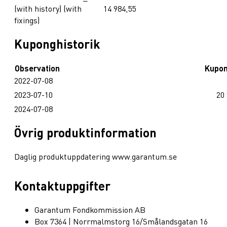
(with history) (with
14 984,55
fixings)
Kuponghistorik
Observation
Kupo
2022-07-08
2023-07-10
20
2024-07-08
Övrig produktinformation
Daglig produktuppdatering www.garantum.se
Kontaktuppgifter
Garantum Fondkommission AB
Box 7364 | Norrmalmstorg 16/Smålandsgatan 16