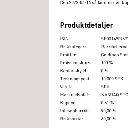
Den 2022-06-16 så kommer en kupo
Produktdetaljer
ISIN
SE001495967
Riskkategori
Barriärberoe
Emittent
Goldman Sach
Emissionskurs
100 %
Kapitalskydd
0 %
Teckningspost
10 000 SEK
Valuta
SEK
Marknadsplats
NASDAQ ST
Kupong
0,61 %
Inlösenbarriär
90,00 %
Riskbarriär
60,00 %