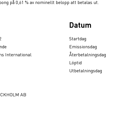
ng på 0,61 % av nominellt belopp att betalas ut.
Datum
2
Startdag
nde
Emissionsdag
s International
Återbetalningsdag
Löptid
Utbetalningsdag
OCKHOLM AB