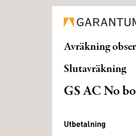
Avräkning obse
Slutavräkning
GS AC No bo
Utbetalning