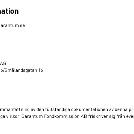
mation
garantum.se
 AB
16/Smålandsgatan 16
sammanfattning av den fullständiga dokumentationen av denna 
a villkor. Garantum Fondkommission AB friskriver sig från event