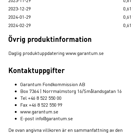
2023-11-29
0,61
2023-12-29
0,61
2024-01-29
0,61
2024-02-29
0,61
Övrig produktinformation
Daglig produktuppdatering www.garantum.se
Kontaktuppgifter
Garantum Fondkommission AB
Box 7364 | Norrmalmstorg 16/Smålandsgatan 16
Tel +46 8 522 550 00
Fax +46 8 522 550 99
www.garantum.se
E-post info@garantum.se
De ovan angivna villkoren är en sammanfattning av den