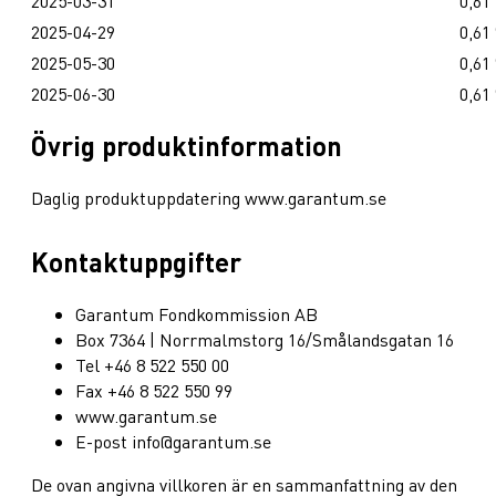
2025-03-31
0,61
2025-04-29
0,61
2025-05-30
0,61
2025-06-30
0,61
Övrig produktinformation
Daglig produktuppdatering www.garantum.se
Kontaktuppgifter
Garantum Fondkommission AB
Box 7364 | Norrmalmstorg 16/Smålandsgatan 16
Tel +46 8 522 550 00
Fax +46 8 522 550 99
www.garantum.se
E-post info@garantum.se
De ovan angivna villkoren är en sammanfattning av den