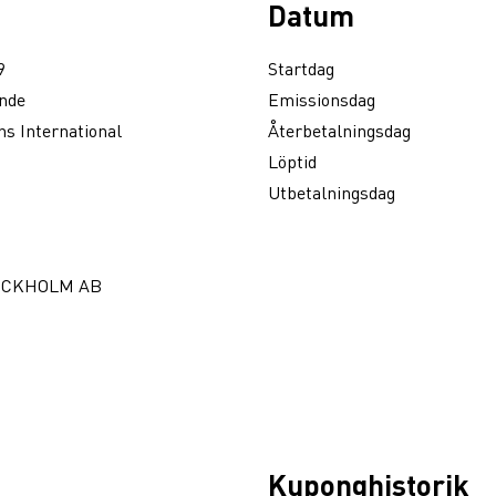
Datum
9
Startdag
nde
Emissionsdag
s International
Återbetalningsdag
Löptid
Utbetalningsdag
OCKHOLM AB
Kuponghistorik