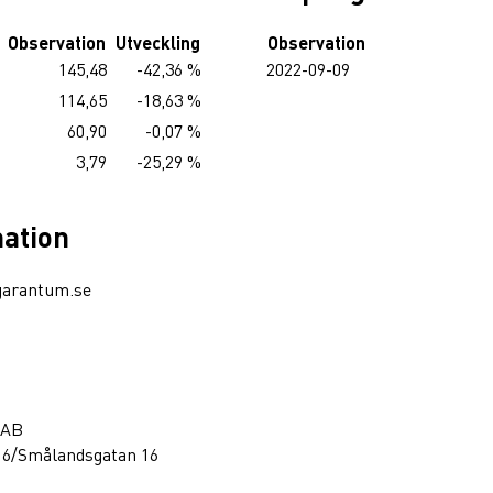
Observation
Utveckling
Observation
145,48
-42,36 %
2022-09-09
114,65
-18,63 %
60,90
-0,07 %
3,79
-25,29 %
mation
garantum.se
 AB
16/Smålandsgatan 16