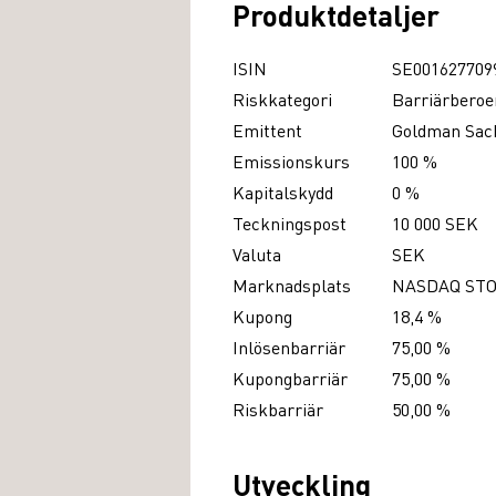
Produktdetaljer
ISIN
SE001627709
Riskkategori
Barriärberoe
Emittent
Goldman Sach
Emissionskurs
100 %
Kapitalskydd
0 %
Teckningspost
10 000 SEK
Valuta
SEK
Marknadsplats
NASDAQ ST
Kupong
18,4 %
Inlösenbarriär
75,00 %
Kupongbarriär
75,00 %
Riskbarriär
50,00 %
Utveckling