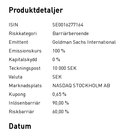
Produktdetaljer
ISIN
SE0016277164
Riskkategori
Barriärberoende
Emittent
Goldman Sachs International
Emissionskurs
100 %
Kapitalskydd
0 %
Teckningspost
10 000 SEK
Valuta
SEK
Marknadsplats
NASDAQ STOCKHOLM AB
Kupong
0,65 %
Inlösenbarriär
90,00 %
Riskbarriär
60,00 %
Datum