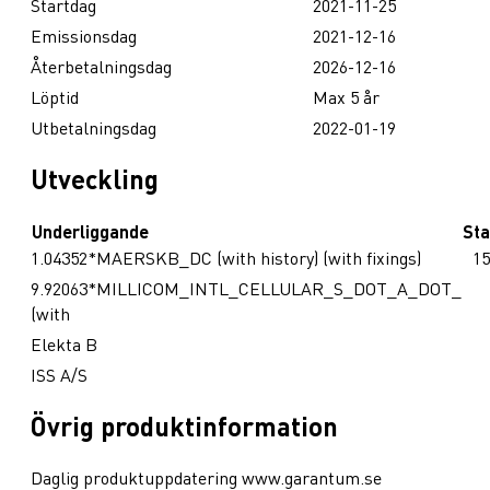
Startdag
2021-11-25
Emissionsdag
2021-12-16
Återbetalningsdag
2026-12-16
Löptid
Max 5 år
Utbetalningsdag
2022-01-19
Utveckling
Underliggande
Sta
1.04352*MAERSKB_DC (with history) (with fixings)
15
9.92063*MILLICOM_INTL_CELLULAR_S_DOT_A_DOT_
(with
Elekta B
ISS A/S
Övrig produktinformation
Daglig produktuppdatering www.garantum.se