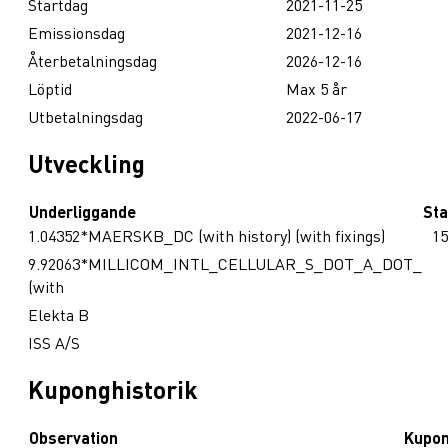
Startdag
2021-11-25
Emissionsdag
2021-12-16
Återbetalningsdag
2026-12-16
Löptid
Max 5 år
Utbetalningsdag
2022-06-17
Utveckling
Underliggande
Sta
1.04352*MAERSKB_DC (with history) (with fixings)
15
9.92063*MILLICOM_INTL_CELLULAR_S_DOT_A_DOT_
(with
Elekta B
ISS A/S
Kuponghistorik
Observation
Kupo