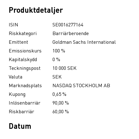
Produktdetaljer
ISIN
SE0016277164
Riskkategori
Barriärberoende
Emittent
Goldman Sachs International
Emissionskurs
100 %
Kapitalskydd
0 %
Teckningspost
10 000 SEK
Valuta
SEK
Marknadsplats
NASDAQ STOCKHOLM AB
Kupong
0,65 %
Inlösenbarriär
90,00 %
Riskbarriär
60,00 %
Datum