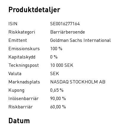
Produktdetaljer
ISIN
SE0016277164
Riskkategori
Barriärberoende
Emittent
Goldman Sachs International
Emissionskurs
100 %
Kapitalskydd
0 %
Teckningspost
10 000 SEK
Valuta
SEK
Marknadsplats
NASDAQ STOCKHOLM AB
Kupong
0,65 %
Inlösenbarriär
90,00 %
Riskbarriär
60,00 %
Datum