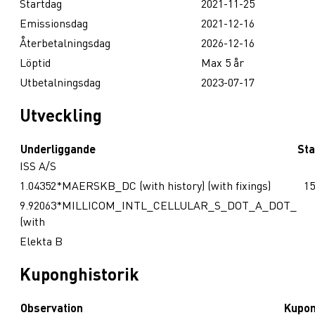
Startdag
2021-11-25
Emissionsdag
2021-12-16
Återbetalningsdag
2026-12-16
Löptid
Max 5 år
Utbetalningsdag
2023-07-17
Utveckling
Underliggande
Sta
ISS A/S
1.04352*MAERSKB_DC (with history) (with fixings)
15
9.92063*MILLICOM_INTL_CELLULAR_S_DOT_A_DOT_
(with
Elekta B
Kuponghistorik
Observation
Kupo