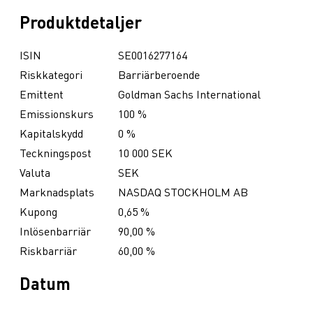
Produktdetaljer
ISIN
SE0016277164
Riskkategori
Barriärberoende
Emittent
Goldman Sachs International
Emissionskurs
100 %
Kapitalskydd
0 %
Teckningspost
10 000 SEK
Valuta
SEK
Marknadsplats
NASDAQ STOCKHOLM AB
Kupong
0,65 %
Inlösenbarriär
90,00 %
Riskbarriär
60,00 %
Datum