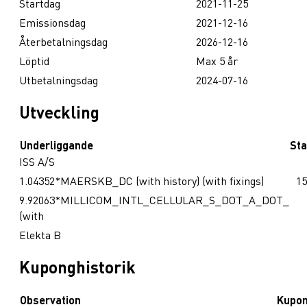
Startdag
2021-11-25
Emissionsdag
2021-12-16
Återbetalningsdag
2026-12-16
Löptid
Max 5 år
Utbetalningsdag
2024-07-16
Utveckling
Underliggande
Sta
ISS A/S
1.04352*MAERSKB_DC (with history) (with fixings)
15
9.92063*MILLICOM_INTL_CELLULAR_S_DOT_A_DOT_
(with
Elekta B
Kuponghistorik
Observation
Kupo