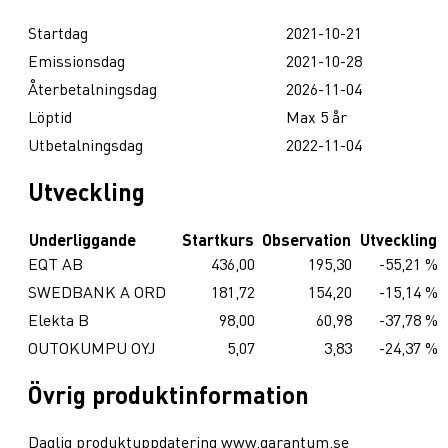
Startdag
2021-10-21
Emissionsdag
2021-10-28
Återbetalningsdag
2026-11-04
Löptid
Max 5 år
Utbetalningsdag
2022-11-04
Utveckling
Underliggande
Startkurs
Observation
Utveckling
EQT AB
436,00
195,30
-55,21 %
SWEDBANK A ORD
181,72
154,20
-15,14 %
Elekta B
98,00
60,98
-37,78 %
OUTOKUMPU OYJ
5,07
3,83
-24,37 %
Övrig produktinformation
Daglig produktuppdatering www.garantum.se