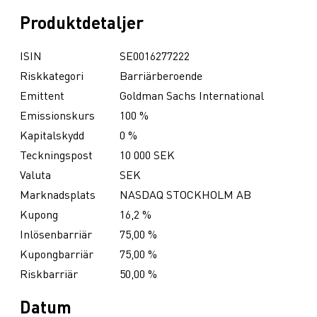
Produktdetaljer
ISIN
SE0016277222
Riskkategori
Barriärberoende
Emittent
Goldman Sachs International
Emissionskurs
100 %
Kapitalskydd
0 %
Teckningspost
10 000 SEK
Valuta
SEK
Marknadsplats
NASDAQ STOCKHOLM AB
Kupong
16,2 %
Inlösenbarriär
75,00 %
Kupongbarriär
75,00 %
Riskbarriär
50,00 %
Datum