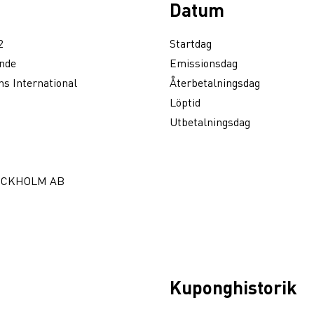
Datum
2
Startdag
nde
Emissionsdag
s International
Återbetalningsdag
Löptid
Utbetalningsdag
OCKHOLM AB
Kuponghistorik