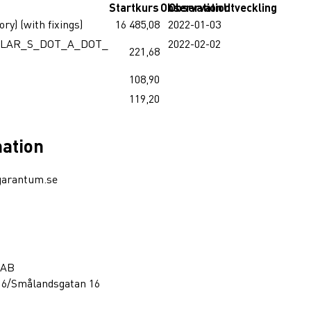
Startkurs
Observation
Observation
Utveckling
) (with fixings)
16 485,08
2022-01-03
LULAR_S_DOT_A_DOT_
2022-02-02
221,68
108,90
119,20
mation
garantum.se
 AB
16/Smålandsgatan 16