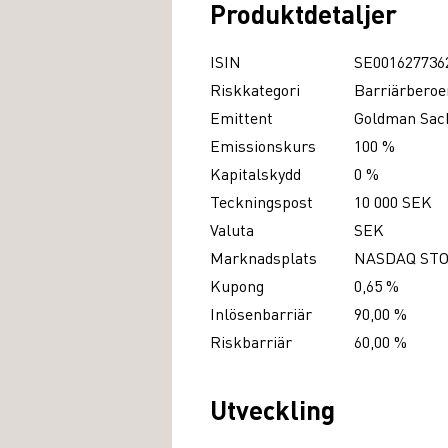
Produktdetaljer
ISIN
SE001627736
Riskkategori
Barriärberoe
Emittent
Goldman Sach
Emissionskurs
100 %
Kapitalskydd
0 %
Teckningspost
10 000 SEK
Valuta
SEK
Marknadsplats
NASDAQ ST
Kupong
0,65 %
Inlösenbarriär
90,00 %
Riskbarriär
60,00 %
Utveckling