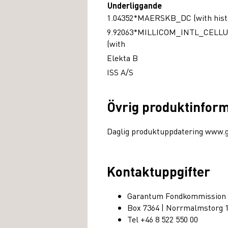
Underliggande
1.04352*MAERSKB_DC (with history
9.92063*MILLICOM_INTL_CEL
(with
Elekta B
ISS A/S
Övrig produktinfor
Daglig produktuppdatering www.
Kontaktuppgifter
Garantum Fondkommission
Box 7364 | Norrmalmstorg 
Tel +46 8 522 550 00