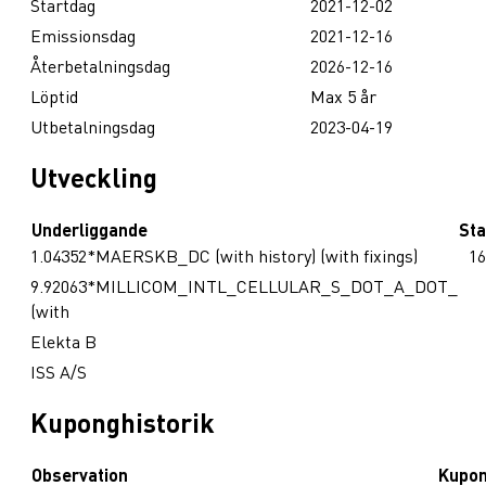
Startdag
2021-12-02
Emissionsdag
2021-12-16
Återbetalningsdag
2026-12-16
Löptid
Max 5 år
Utbetalningsdag
2023-04-19
Utveckling
Underliggande
Sta
1.04352*MAERSKB_DC (with history) (with fixings)
16
9.92063*MILLICOM_INTL_CELLULAR_S_DOT_A_DOT_
(with
Elekta B
ISS A/S
Kuponghistorik
Observation
Kupo