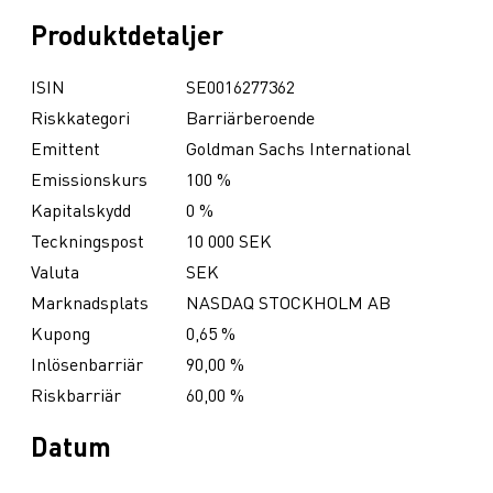
Produktdetaljer
ISIN
SE0016277362
Riskkategori
Barriärberoende
Emittent
Goldman Sachs International
Emissionskurs
100 %
Kapitalskydd
0 %
Teckningspost
10 000 SEK
Valuta
SEK
Marknadsplats
NASDAQ STOCKHOLM AB
Kupong
0,65 %
Inlösenbarriär
90,00 %
Riskbarriär
60,00 %
Datum