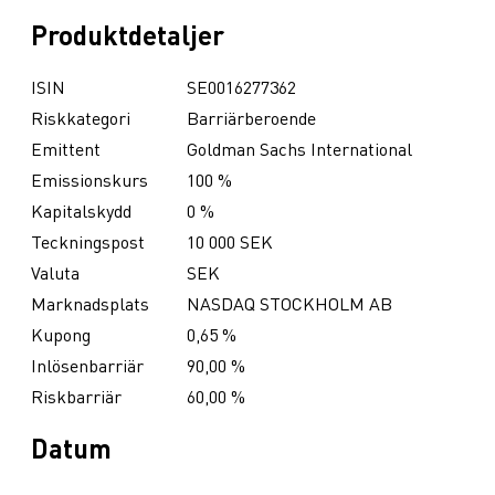
Produktdetaljer
ISIN
SE0016277362
Riskkategori
Barriärberoende
Emittent
Goldman Sachs International
Emissionskurs
100 %
Kapitalskydd
0 %
Teckningspost
10 000 SEK
Valuta
SEK
Marknadsplats
NASDAQ STOCKHOLM AB
Kupong
0,65 %
Inlösenbarriär
90,00 %
Riskbarriär
60,00 %
Datum