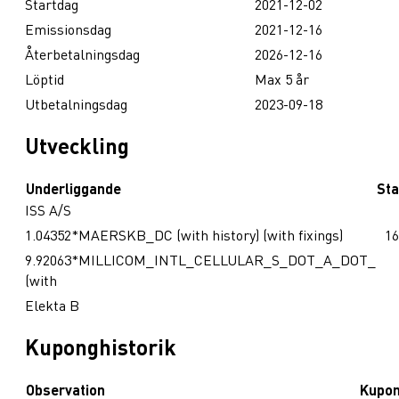
Startdag
2021-12-02
Emissionsdag
2021-12-16
Återbetalningsdag
2026-12-16
Löptid
Max 5 år
Utbetalningsdag
2023-09-18
Utveckling
Underliggande
Sta
ISS A/S
1.04352*MAERSKB_DC (with history) (with fixings)
16
9.92063*MILLICOM_INTL_CELLULAR_S_DOT_A_DOT_
(with
Elekta B
Kuponghistorik
Observation
Kupo