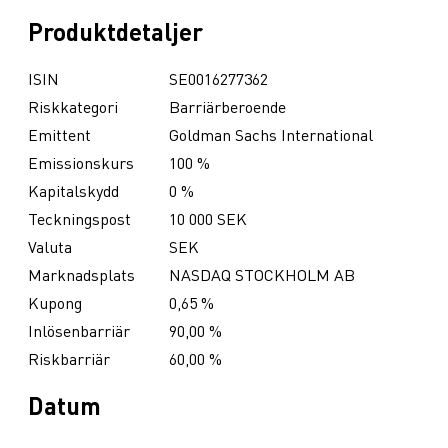
Produktdetaljer
ISIN
SE0016277362
Riskkategori
Barriärberoende
Emittent
Goldman Sachs International
Emissionskurs
100 %
Kapitalskydd
0 %
Teckningspost
10 000 SEK
Valuta
SEK
Marknadsplats
NASDAQ STOCKHOLM AB
Kupong
0,65 %
Inlösenbarriär
90,00 %
Riskbarriär
60,00 %
Datum