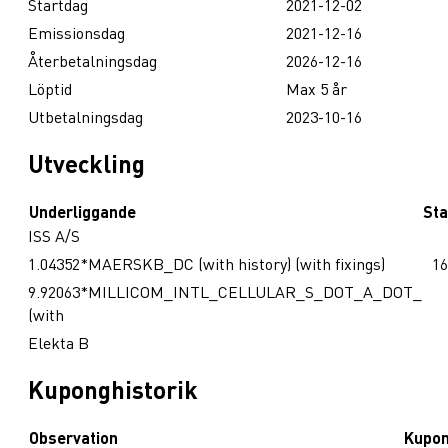
Startdag
2021-12-02
Emissionsdag
2021-12-16
Återbetalningsdag
2026-12-16
Löptid
Max 5 år
Utbetalningsdag
2023-10-16
Utveckling
Underliggande
Sta
ISS A/S
1.04352*MAERSKB_DC (with history) (with fixings)
16
9.92063*MILLICOM_INTL_CELLULAR_S_DOT_A_DOT_
(with
Elekta B
Kuponghistorik
Observation
Kupo