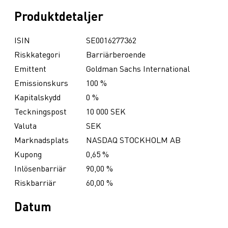
Produktdetaljer
ISIN
SE0016277362
Riskkategori
Barriärberoende
Emittent
Goldman Sachs International
Emissionskurs
100 %
Kapitalskydd
0 %
Teckningspost
10 000 SEK
Valuta
SEK
Marknadsplats
NASDAQ STOCKHOLM AB
Kupong
0,65 %
Inlösenbarriär
90,00 %
Riskbarriär
60,00 %
Datum