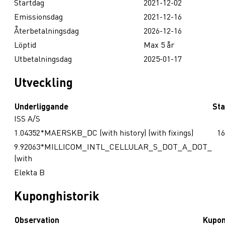
Startdag
2021-12-02
Emissionsdag
2021-12-16
Återbetalningsdag
2026-12-16
Löptid
Max 5 år
Utbetalningsdag
2025-01-17
Utveckling
Underliggande
Sta
ISS A/S
1.04352*MAERSKB_DC (with history) (with fixings)
16
9.92063*MILLICOM_INTL_CELLULAR_S_DOT_A_DOT_
(with
Elekta B
Kuponghistorik
Observation
Kupo