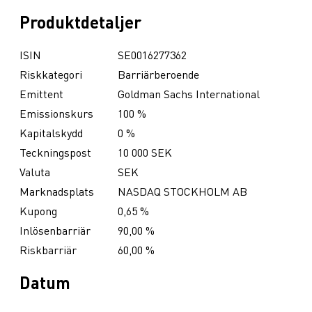
Produktdetaljer
ISIN
SE0016277362
Riskkategori
Barriärberoende
Emittent
Goldman Sachs International
Emissionskurs
100 %
Kapitalskydd
0 %
Teckningspost
10 000 SEK
Valuta
SEK
Marknadsplats
NASDAQ STOCKHOLM AB
Kupong
0,65 %
Inlösenbarriär
90,00 %
Riskbarriär
60,00 %
Datum