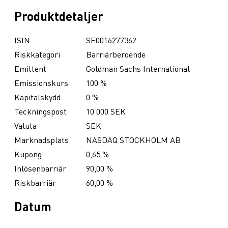
Produktdetaljer
ISIN
SE0016277362
Riskkategori
Barriärberoende
Emittent
Goldman Sachs International
Emissionskurs
100 %
Kapitalskydd
0 %
Teckningspost
10 000 SEK
Valuta
SEK
Marknadsplats
NASDAQ STOCKHOLM AB
Kupong
0,65 %
Inlösenbarriär
90,00 %
Riskbarriär
60,00 %
Datum