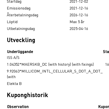
Startdag
2021-12-02
Emissionsdag
2021-12-16
Återbetalningsdag
2026-12-16
Löptid
Max 5 år
Utbetalningsdag
2025-04-16
Utveckling
Underliggande
Sta
ISS A/S
1.04352*MAERSKB_DC (with history) (with fixings)
16
9.92063*MILLICOM_INTL_CELLULAR_S_DOT_A_DOT_
(with
Elekta B
Kuponghistorik
Observation
Kupo