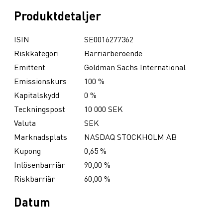
Produktdetaljer
ISIN
SE0016277362
Riskkategori
Barriärberoende
Emittent
Goldman Sachs International
Emissionskurs
100 %
Kapitalskydd
0 %
Teckningspost
10 000 SEK
Valuta
SEK
Marknadsplats
NASDAQ STOCKHOLM AB
Kupong
0,65 %
Inlösenbarriär
90,00 %
Riskbarriär
60,00 %
Datum