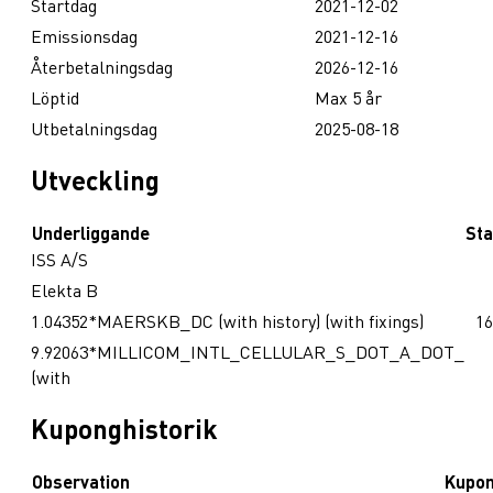
Startdag
2021-12-02
Emissionsdag
2021-12-16
Återbetalningsdag
2026-12-16
Löptid
Max 5 år
Utbetalningsdag
2025-08-18
Utveckling
Underliggande
Sta
ISS A/S
Elekta B
1.04352*MAERSKB_DC (with history) (with fixings)
16
9.92063*MILLICOM_INTL_CELLULAR_S_DOT_A_DOT_
(with
Kuponghistorik
Observation
Kupo