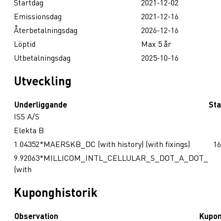
Startdag
2021-12-02
Emissionsdag
2021-12-16
Återbetalningsdag
2026-12-16
Löptid
Max 5 år
Utbetalningsdag
2025-10-16
Utveckling
Underliggande
Sta
ISS A/S
Elekta B
1.04352*MAERSKB_DC (with history) (with fixings)
16
9.92063*MILLICOM_INTL_CELLULAR_S_DOT_A_DOT_
(with
Kuponghistorik
Observation
Kupo