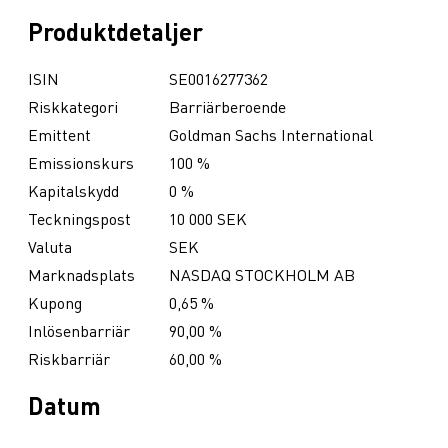
Produktdetaljer
ISIN
SE0016277362
Riskkategori
Barriärberoende
Emittent
Goldman Sachs International
Emissionskurs
100 %
Kapitalskydd
0 %
Teckningspost
10 000 SEK
Valuta
SEK
Marknadsplats
NASDAQ STOCKHOLM AB
Kupong
0,65 %
Inlösenbarriär
90,00 %
Riskbarriär
60,00 %
Datum