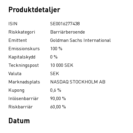
Produktdetaljer
ISIN
SE0016277438
Riskkategori
Barriärberoende
Emittent
Goldman Sachs International
Emissionskurs
100 %
Kapitalskydd
0 %
Teckningspost
10 000 SEK
Valuta
SEK
Marknadsplats
NASDAQ STOCKHOLM AB
Kupong
0,6 %
Inlösenbarriär
90,00 %
Riskbarriär
60,00 %
Datum