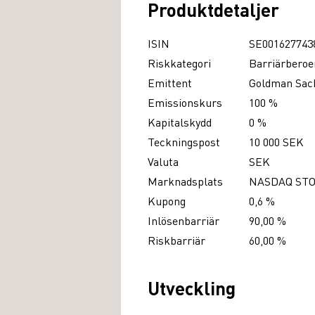
Produktdetaljer
ISIN
SE001627743
Riskkategori
Barriärberoe
Emittent
Goldman Sach
Emissionskurs
100 %
Kapitalskydd
0 %
Teckningspost
10 000 SEK
Valuta
SEK
Marknadsplats
NASDAQ ST
Kupong
0,6 %
Inlösenbarriär
90,00 %
Riskbarriär
60,00 %
Utveckling