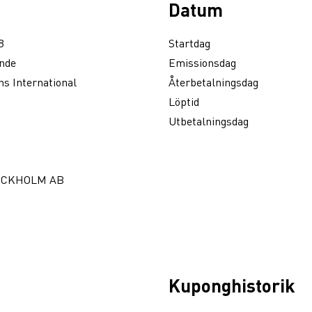
Datum
8
Startdag
nde
Emissionsdag
s International
Återbetalningsdag
Löptid
Utbetalningsdag
OCKHOLM AB
Kuponghistorik