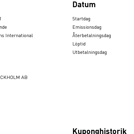
Datum
1
Startdag
nde
Emissionsdag
s International
Återbetalningsdag
Löptid
Utbetalningsdag
OCKHOLM AB
Kuponghistorik