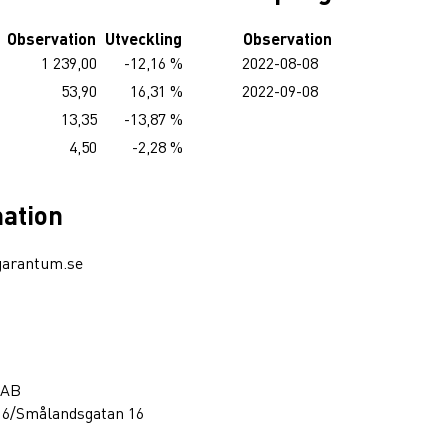
Observation
Utveckling
Observation
1 239,00
-12,16 %
2022-08-08
53,90
16,31 %
2022-09-08
13,35
-13,87 %
4,50
-2,28 %
mation
garantum.se
 AB
16/Smålandsgatan 16