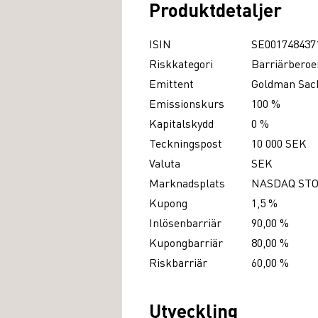
Produktdetaljer
ISIN
SE001748437
Riskkategori
Barriärberoe
Emittent
Goldman Sach
Emissionskurs
100 %
Kapitalskydd
0 %
Teckningspost
10 000 SEK
Valuta
SEK
Marknadsplats
NASDAQ ST
Kupong
1,5 %
Inlösenbarriär
90,00 %
Kupongbarriär
80,00 %
Riskbarriär
60,00 %
Utveckling