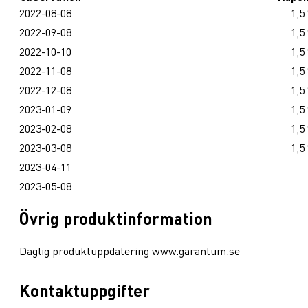
2022-08-08
1,5
2022-09-08
1,5
2022-10-10
1,5
2022-11-08
1,5
2022-12-08
1,5
2023-01-09
1,5
2023-02-08
1,5
2023-03-08
1,5
2023-04-11
2023-05-08
Övrig produktinformation
Daglig produktuppdatering www.garantum.se
Kontaktuppgifter