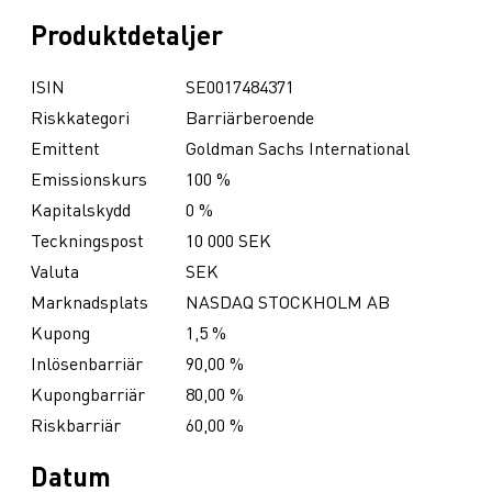
Produktdetaljer
ISIN
SE0017484371
Riskkategori
Barriärberoende
Emittent
Goldman Sachs International
Emissionskurs
100 %
Kapitalskydd
0 %
Teckningspost
10 000 SEK
Valuta
SEK
Marknadsplats
NASDAQ STOCKHOLM AB
Kupong
1,5 %
Inlösenbarriär
90,00 %
Kupongbarriär
80,00 %
Riskbarriär
60,00 %
Datum