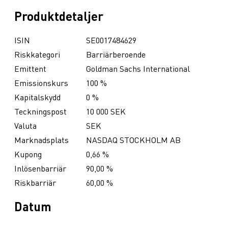
Produktdetaljer
ISIN
SE0017484629
Riskkategori
Barriärberoende
Emittent
Goldman Sachs International
Emissionskurs
100 %
Kapitalskydd
0 %
Teckningspost
10 000 SEK
Valuta
SEK
Marknadsplats
NASDAQ STOCKHOLM AB
Kupong
0,66 %
Inlösenbarriär
90,00 %
Riskbarriär
60,00 %
Datum