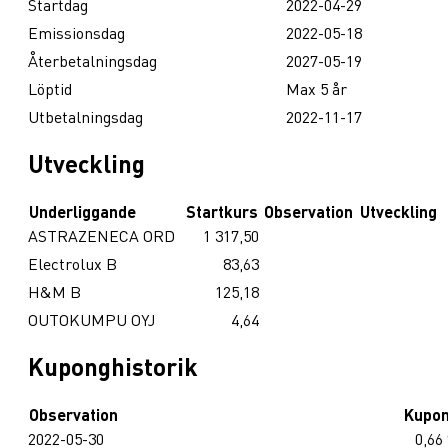
Startdag
2022-04-29
Emissionsdag
2022-05-18
Återbetalningsdag
2027-05-19
Löptid
Max 5 år
Utbetalningsdag
2022-11-17
Utveckling
Underliggande
Startkurs
Observation
Utveckling
ASTRAZENECA ORD
1 317,50
Electrolux B
83,63
H&M B
125,18
OUTOKUMPU OYJ
4,64
Kuponghistorik
Observation
Kupo
2022-05-30
0,66