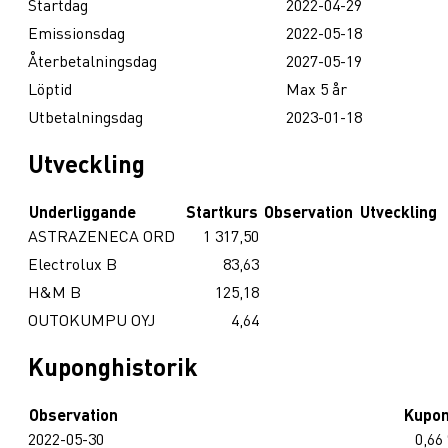
Startdag
2022-04-29
Emissionsdag
2022-05-18
Återbetalningsdag
2027-05-19
Löptid
Max 5 år
Utbetalningsdag
2023-01-18
Utveckling
Underliggande
Startkurs
Observation
Utveckling
ASTRAZENECA ORD
1 317,50
Electrolux B
83,63
H&M B
125,18
OUTOKUMPU OYJ
4,64
Kuponghistorik
Observation
Kupo
2022-05-30
0,66