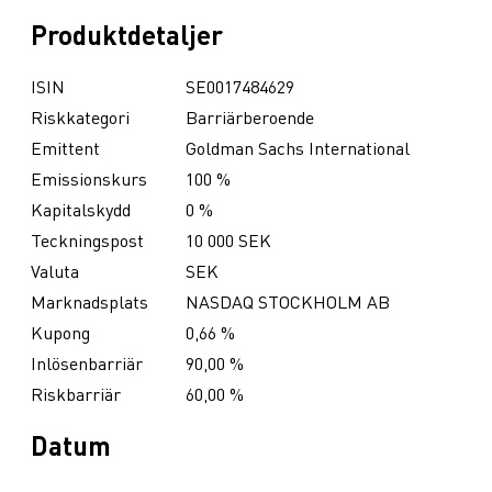
Produktdetaljer
ISIN
SE0017484629
Riskkategori
Barriärberoende
Emittent
Goldman Sachs International
Emissionskurs
100 %
Kapitalskydd
0 %
Teckningspost
10 000 SEK
Valuta
SEK
Marknadsplats
NASDAQ STOCKHOLM AB
Kupong
0,66 %
Inlösenbarriär
90,00 %
Riskbarriär
60,00 %
Datum