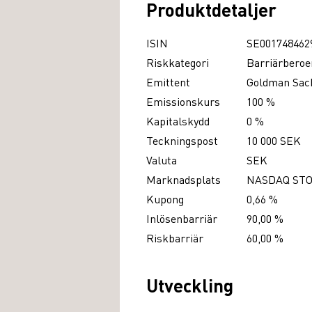
Produktdetaljer
ISIN
SE001748462
Riskkategori
Barriärberoe
Emittent
Goldman Sach
Emissionskurs
100 %
Kapitalskydd
0 %
Teckningspost
10 000 SEK
Valuta
SEK
Marknadsplats
NASDAQ ST
Kupong
0,66 %
Inlösenbarriär
90,00 %
Riskbarriär
60,00 %
Utveckling