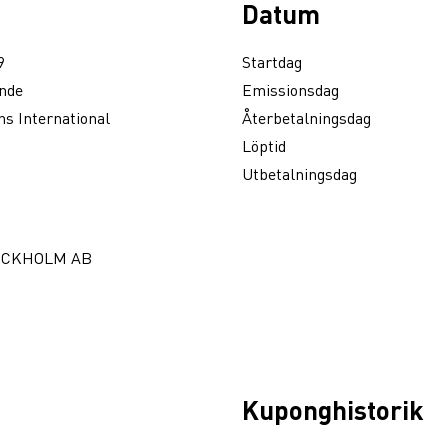
Datum
9
Startdag
nde
Emissionsdag
s International
Återbetalningsdag
Löptid
Utbetalningsdag
OCKHOLM AB
Kuponghistorik