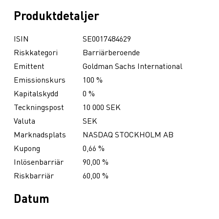
Produktdetaljer
ISIN
SE0017484629
Riskkategori
Barriärberoende
Emittent
Goldman Sachs International
Emissionskurs
100 %
Kapitalskydd
0 %
Teckningspost
10 000 SEK
Valuta
SEK
Marknadsplats
NASDAQ STOCKHOLM AB
Kupong
0,66 %
Inlösenbarriär
90,00 %
Riskbarriär
60,00 %
Datum