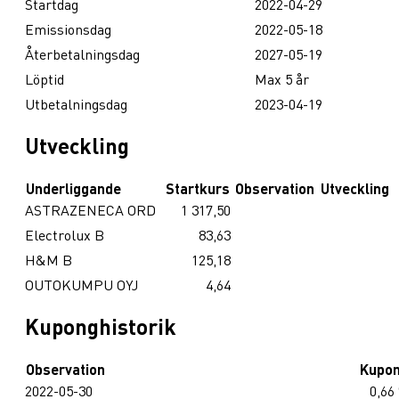
Startdag
2022-04-29
Emissionsdag
2022-05-18
Återbetalningsdag
2027-05-19
Löptid
Max 5 år
Utbetalningsdag
2023-04-19
Utveckling
Underliggande
Startkurs
Observation
Utveckling
ASTRAZENECA ORD
1 317,50
Electrolux B
83,63
H&M B
125,18
OUTOKUMPU OYJ
4,64
Kuponghistorik
Observation
Kupo
2022-05-30
0,66