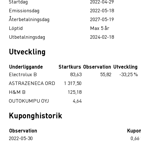
Startdag
2022-04-29
Emissionsdag
2022-05-18
Återbetalningsdag
2027-05-19
Löptid
Max 5 år
Utbetalningsdag
2024-02-18
Utveckling
Underliggande
Startkurs
Observation
Utveckling
Electrolux B
83,63
55,82
-33,25 %
ASTRAZENECA ORD
1 317,50
H&M B
125,18
OUTOKUMPU OYJ
4,64
Kuponghistorik
Observation
Kupo
2022-05-30
0,66