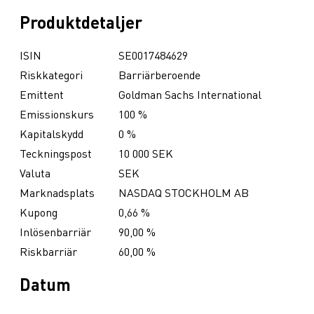
Produktdetaljer
ISIN
SE0017484629
Riskkategori
Barriärberoende
Emittent
Goldman Sachs International
Emissionskurs
100 %
Kapitalskydd
0 %
Teckningspost
10 000 SEK
Valuta
SEK
Marknadsplats
NASDAQ STOCKHOLM AB
Kupong
0,66 %
Inlösenbarriär
90,00 %
Riskbarriär
60,00 %
Datum