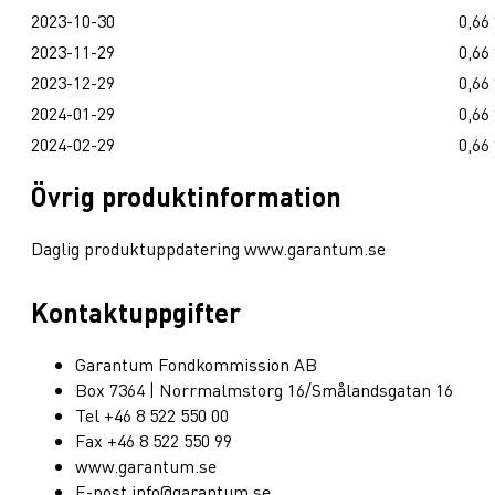
2023-10-30
0,66
2023-11-29
0,66
2023-12-29
0,66
2024-01-29
0,66
2024-02-29
0,66
Övrig produktinformation
Daglig produktuppdatering www.garantum.se
Kontaktuppgifter
Garantum Fondkommission AB
Box 7364 | Norrmalmstorg 16/Smålandsgatan 16
Tel +46 8 522 550 00
Fax +46 8 522 550 99
www.garantum.se
E-post info@garantum.se