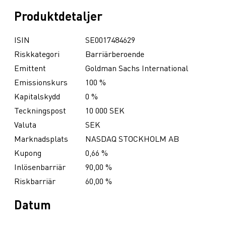
Produktdetaljer
ISIN
SE0017484629
Riskkategori
Barriärberoende
Emittent
Goldman Sachs International
Emissionskurs
100 %
Kapitalskydd
0 %
Teckningspost
10 000 SEK
Valuta
SEK
Marknadsplats
NASDAQ STOCKHOLM AB
Kupong
0,66 %
Inlösenbarriär
90,00 %
Riskbarriär
60,00 %
Datum