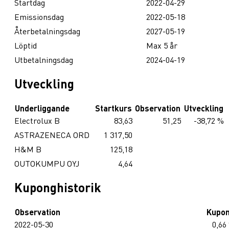
Startdag
2022-04-29
Emissionsdag
2022-05-18
Återbetalningsdag
2027-05-19
Löptid
Max 5 år
Utbetalningsdag
2024-04-19
Utveckling
Underliggande
Startkurs
Observation
Utveckling
Electrolux B
83,63
51,25
-38,72 %
ASTRAZENECA ORD
1 317,50
H&M B
125,18
OUTOKUMPU OYJ
4,64
Kuponghistorik
Observation
Kupo
2022-05-30
0,66