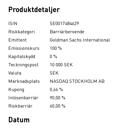
Produktdetaljer
ISIN
SE0017484629
Riskkategori
Barriärberoende
Emittent
Goldman Sachs International
Emissionskurs
100 %
Kapitalskydd
0 %
Teckningspost
10 000 SEK
Valuta
SEK
Marknadsplats
NASDAQ STOCKHOLM AB
Kupong
0,66 %
Inlösenbarriär
90,00 %
Riskbarriär
60,00 %
Datum