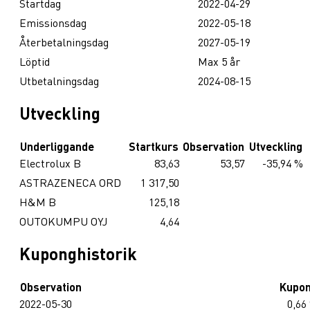
Startdag
2022-04-29
Emissionsdag
2022-05-18
Återbetalningsdag
2027-05-19
Löptid
Max 5 år
Utbetalningsdag
2024-08-15
Utveckling
Underliggande
Startkurs
Observation
Utveckling
Electrolux B
83,63
53,57
-35,94 %
ASTRAZENECA ORD
1 317,50
H&M B
125,18
OUTOKUMPU OYJ
4,64
Kuponghistorik
Observation
Kupo
2022-05-30
0,66