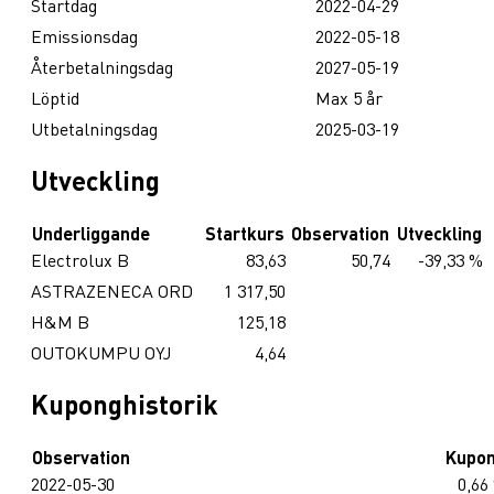
Startdag
2022-04-29
Emissionsdag
2022-05-18
Återbetalningsdag
2027-05-19
Löptid
Max 5 år
Utbetalningsdag
2025-03-19
Utveckling
Underliggande
Startkurs
Observation
Utveckling
Electrolux B
83,63
50,74
-39,33 %
ASTRAZENECA ORD
1 317,50
H&M B
125,18
OUTOKUMPU OYJ
4,64
Kuponghistorik
Observation
Kupo
2022-05-30
0,66