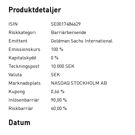
Produktdetaljer
ISIN
SE0017484629
Riskkategori
Barriärberoende
Emittent
Goldman Sachs International
Emissionskurs
100 %
Kapitalskydd
0 %
Teckningspost
10 000 SEK
Valuta
SEK
Marknadsplats
NASDAQ STOCKHOLM AB
Kupong
0,66 %
Inlösenbarriär
90,00 %
Riskbarriär
60,00 %
Datum