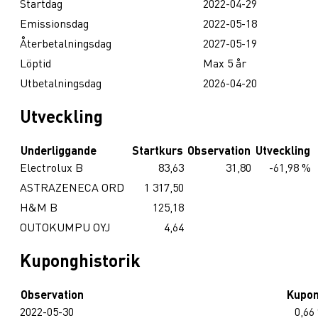
Startdag
2022-04-29
Emissionsdag
2022-05-18
Återbetalningsdag
2027-05-19
Löptid
Max 5 år
Utbetalningsdag
2026-04-20
Utveckling
Underliggande
Startkurs
Observation
Utveckling
Electrolux B
83,63
31,80
-61,98 %
ASTRAZENECA ORD
1 317,50
H&M B
125,18
OUTOKUMPU OYJ
4,64
Kuponghistorik
Observation
Kupo
2022-05-30
0,66