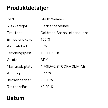
Produktdetaljer
ISIN
SE0017484629
Riskkategori
Barriärberoende
Emittent
Goldman Sachs International
Emissionskurs
100 %
Kapitalskydd
0 %
Teckningspost
10 000 SEK
Valuta
SEK
Marknadsplats
NASDAQ STOCKHOLM AB
Kupong
0,66 %
Inlösenbarriär
90,00 %
Riskbarriär
60,00 %
Datum