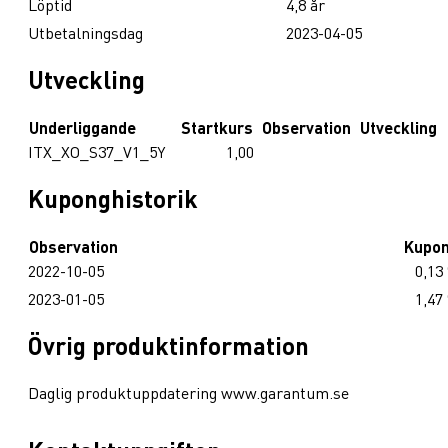
Löptid
4,8 år
Utbetalningsdag
2023-04-05
Utveckling
Underliggande
Startkurs
Observation
Utveckling
ITX_XO_S37_V1_5Y
1,00
Kuponghistorik
Observation
Kupo
2022-10-05
0,13
2023-01-05
1,47
Övrig produktinformation
Daglig produktuppdatering www.garantum.se