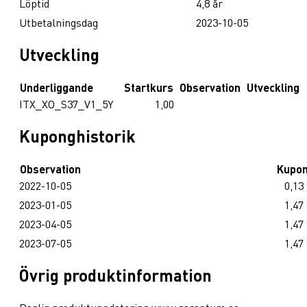
Löptid
4,8 år
Utbetalningsdag
2023-10-05
Utveckling
Underliggande
Startkurs
Observation
Utveckling
ITX_XO_S37_V1_5Y
1,00
Kuponghistorik
Observation
Kupo
2022-10-05
0,13
2023-01-05
1,47
2023-04-05
1,47
2023-07-05
1,47
Övrig produktinformation