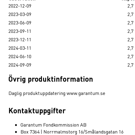
2022-12-09
2,7
2023-03-09
2,7
2023-06-09
2,7
2023-09-11
2,7
2023-12-11
2,7
2024-03-11
2,7
2024-06-10
2,7
2024-09-09
2,7
Övrig produktinformation
Daglig produktuppdatering www.garantum.se
Kontaktuppgifter
Garantum Fondkommission AB
Box 7364 | Norrmalmstorg 16/Smålandsgatan 16