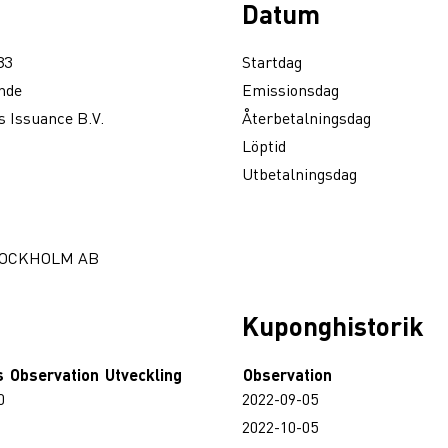
Datum
83
Startdag
nde
Emissionsdag
 Issuance B.V.
Återbetalningsdag
Löptid
Utbetalningsdag
TOCKHOLM AB
Kuponghistorik
s
Observation
Utveckling
Observation
0
2022-09-05
2022-10-05