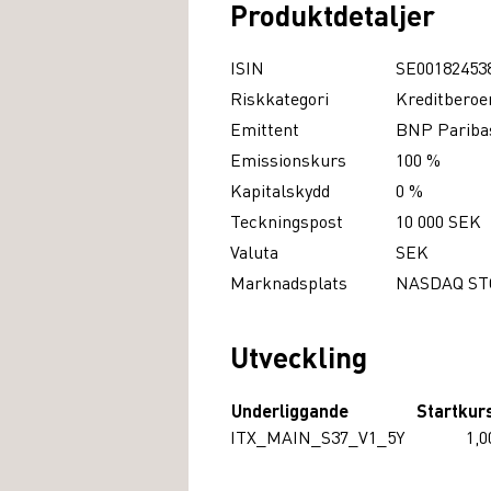
Produktdetaljer
ISIN
SE00182453
Riskkategori
Kreditberoe
Emittent
BNP Paribas
Emissionskurs
100 %
Kapitalskydd
0 %
Teckningspost
10 000 SEK
Valuta
SEK
Marknadsplats
NASDAQ S
Utveckling
Underliggande
Startkur
ITX_MAIN_S37_V1_5Y
1,0