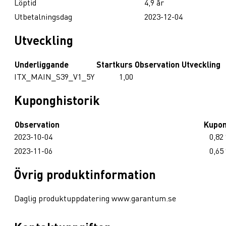
Löptid
4,9 år
Utbetalningsdag
2023-12-04
Utveckling
Underliggande
Startkurs
Observation
Utveckling
ITX_MAIN_S39_V1_5Y
1,00
Kuponghistorik
Observation
Kupo
2023-10-04
0,82
2023-11-06
0,65
Övrig produktinformation
Daglig produktuppdatering www.garantum.se