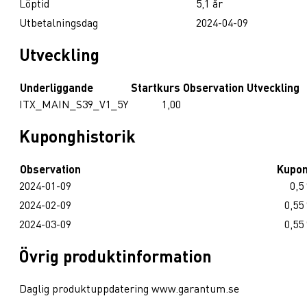
Löptid
5,1 år
Utbetalningsdag
2024-04-09
Utveckling
Underliggande
Startkurs
Observation
Utveckling
ITX_MAIN_S39_V1_5Y
1,00
Kuponghistorik
Observation
Kupo
2024-01-09
0,5
2024-02-09
0,55
2024-03-09
0,55
Övrig produktinformation
Daglig produktuppdatering www.garantum.se