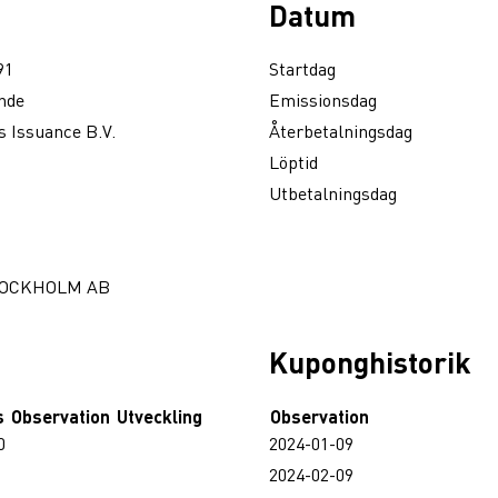
Datum
91
Startdag
nde
Emissionsdag
 Issuance B.V.
Återbetalningsdag
Löptid
Utbetalningsdag
TOCKHOLM AB
Kuponghistorik
s
Observation
Utveckling
Observation
0
2024-01-09
2024-02-09