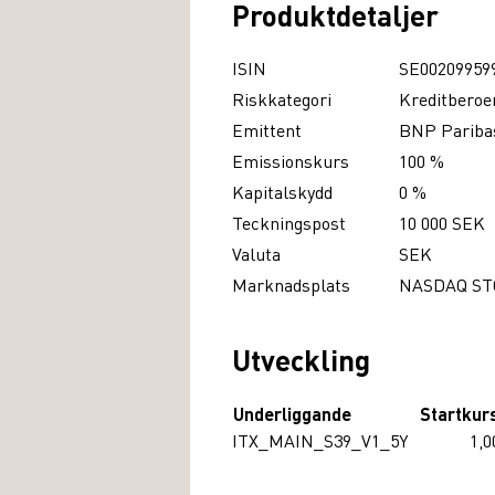
Produktdetaljer
ISIN
SE00209959
Riskkategori
Kreditberoe
Emittent
BNP Paribas
Emissionskurs
100 %
Kapitalskydd
0 %
Teckningspost
10 000 SEK
Valuta
SEK
Marknadsplats
NASDAQ S
Utveckling
Underliggande
Startkur
ITX_MAIN_S39_V1_5Y
1,0