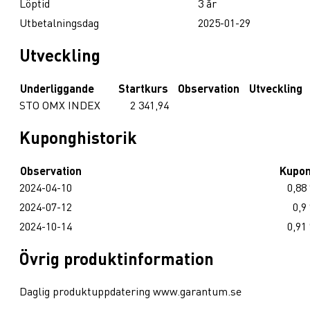
Löptid
3 år
Utbetalningsdag
2025-01-29
Utveckling
Underliggande
Startkurs
Observation
Utveckling
STO OMX INDEX
2 341,94
Kuponghistorik
Observation
Kupo
2024-04-10
0,88
2024-07-12
0,9
2024-10-14
0,91
Övrig produktinformation
Daglig produktuppdatering www.garantum.se