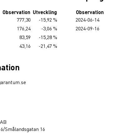
Observation
Utveckling
Observation
0
777,30
-15,92 %
2024-06-14
1
176,24
-3,06 %
2024-09-16
6
83,59
-15,28 %
6
43,16
-21,47 %
mation
garantum.se
 AB
16/Smålandsgatan 16