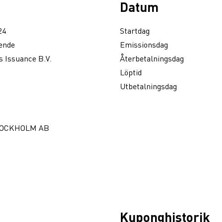
Datum
24
Startdag
ende
Emissionsdag
 Issuance B.V.
Återbetalningsdag
Löptid
Utbetalningsdag
TOCKHOLM AB
Kuponghistorik