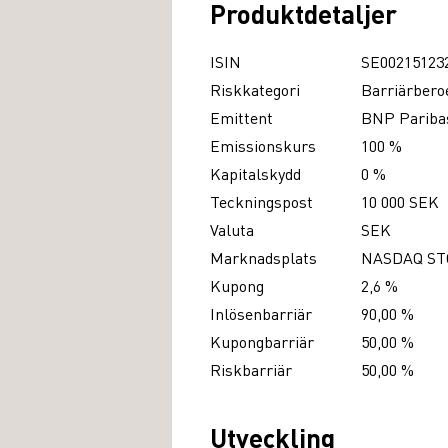
Produktdetaljer
ISIN
SE00215123
Riskkategori
Barriärbero
Emittent
BNP Paribas
Emissionskurs
100 %
Kapitalskydd
0 %
Teckningspost
10 000 SEK
Valuta
SEK
Marknadsplats
NASDAQ S
Kupong
2,6 %
Inlösenbarriär
90,00 %
Kupongbarriär
50,00 %
Riskbarriär
50,00 %
Utveckling