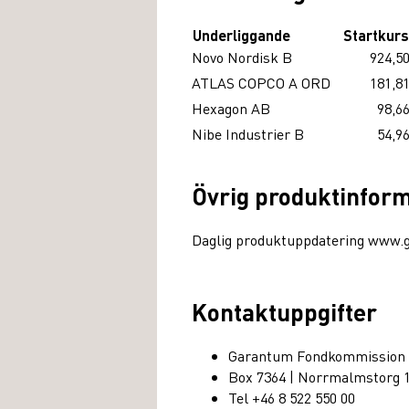
Underliggande
Startkurs
Novo Nordisk B
924,5
ATLAS COPCO A ORD
181,8
Hexagon AB
98,6
Nibe Industrier B
54,9
Övrig produktinfor
Daglig produktuppdatering www.
Kontaktuppgifter
Garantum Fondkommission
Box 7364 | Norrmalmstorg 
Tel +46 8 522 550 00