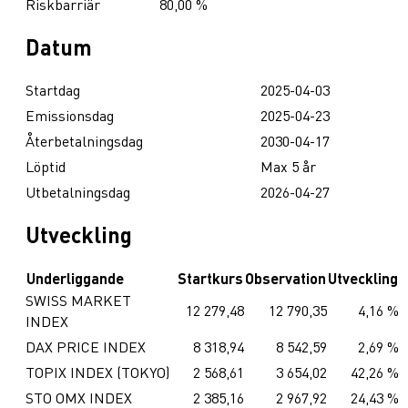
Riskbarriär
80,00 %
Datum
Startdag
2025-04-03
Emissionsdag
2025-04-23
Återbetalningsdag
2030-04-17
Löptid
Max 5 år
Utbetalningsdag
2026-04-27
Utveckling
Underliggande
Startkurs
Observation
Utveckling
SWISS MARKET
12 279,48
12 790,35
4,16 %
INDEX
DAX PRICE INDEX
8 318,94
8 542,59
2,69 %
TOPIX INDEX (TOKYO)
2 568,61
3 654,02
42,26 %
STO OMX INDEX
2 385,16
2 967,92
24,43 %