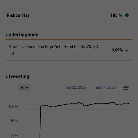
Riskbarriär
100 %
Underliggande
Solactive European High Yield Bond Funds 4% RC
10,09%
Ind
Utveckling
maj 22, 2023
→
aug 7, 2026
All ▾
100 %
75 %
50 %