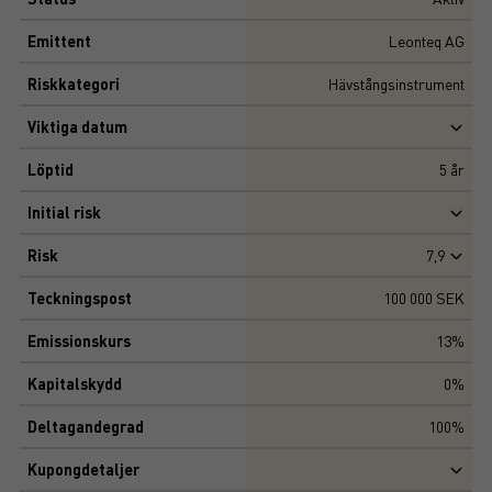
Emittent
Leonteq AG
Riskkategori
Hävstångsinstrument
Viktiga datum
Löptid
5
år
Initial risk
Risk
7,9
Teckningspost
100 000 SEK
Emissionskurs
13%
Kapitalskydd
0%
Deltagandegrad
100%
Kupongdetaljer