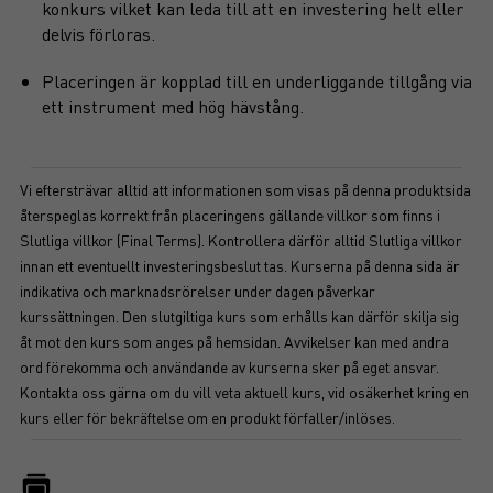
konkurs vilket kan leda till att en investering helt eller
delvis förloras.
Placeringen är kopplad till en underliggande tillgång via
ett instrument med hög hävstång.
Vi eftersträvar alltid att informationen som visas på denna produktsida
återspeglas korrekt från placeringens gällande villkor som finns i
Slutliga villkor (Final Terms). Kontrollera därför alltid Slutliga villkor
innan ett eventuellt investeringsbeslut tas. Kurserna på denna sida är
indikativa och marknadsrörelser under dagen påverkar
kurssättningen. Den slutgiltiga kurs som erhålls kan därför skilja sig
åt mot den kurs som anges på hemsidan. Avvikelser kan med andra
ord förekomma och användande av kurserna sker på eget ansvar.
Kontakta oss gärna om du vill veta aktuell kurs, vid osäkerhet kring en
kurs eller för bekräftelse om en produkt förfaller/inlöses.