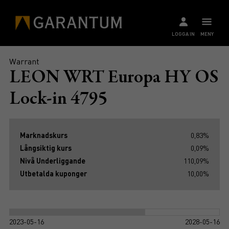
LOGGA IN
MENY
Warrant
LEON WRT Europa HY OS
Lock-in 4795
Marknadskurs
0,83%
Långsiktig kurs
0,09%
Nivå Underliggande
110,09%
Utbetalda kuponger
10,00%
2023-05-16
2028-05-16