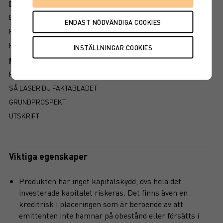
Dokument
BROSCHYR
PROSPEKT
FAKTABLAD
Mer information om produkten
RISK
SÅ LÄSER DU FAKTABLADET
GRUNDPROSPEKT
UTSKRIFT
Viktiga egenskaper
Produkten har inget kapitalskydd, dvs hela det
investerade kapitalet riskeras. Det finns även en
kreditrisk i placeringen som är beroende av att
emittenten inte hamnar på obestånd eller försätts i