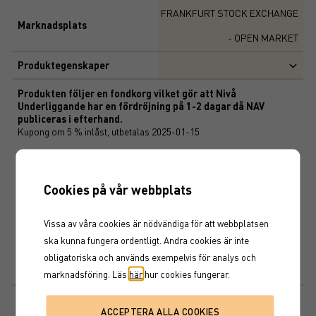
FRANKFURT STOCK EXCHANGE
Marknadsplats
- OPEN MARKET
Produktegenskaper
Produkten följer en fondkorg vilket gör att Nivå
Underliggande har en fördröjning på 1-2 dagar då NAV
publiceras i efterhand.
Kupong om 5 % inlåst, utbetalas 2025-01-15
Underliggande fonder i strategin
Nordea European High Yield Bond
Aberdeen Select Euro High Yield Bond Fund
Cookies på vår webbplats
HSBC EURO HIGH YIELD BOND
Målrisk
Vissa av våra cookies är nödvändiga för att webbplatsen
4%
ska kunna fungera ordentligt. Andra cookies är inte
obligatoriska och används exempelvis för analys och
Maxexponering
200%
marknadsföring. Läs
här
hur cookies fungerar.